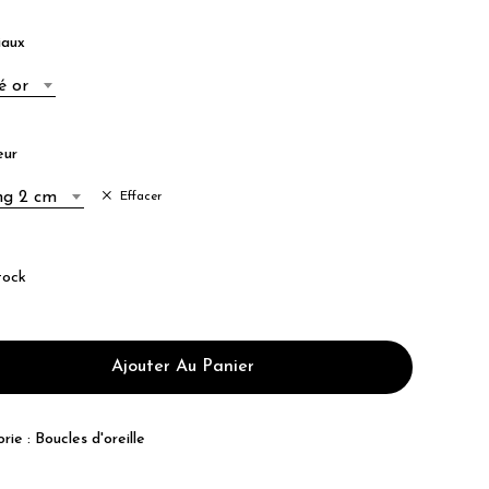
iaux
é or
eur
ng 2 cm
Effacer
tock
Ajouter Au Panier
rie :
Boucles d'oreille