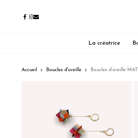
Passer
au
facebook
instagram
email
contenu
principal
La créatrice
Bo
Accueil
Boucles d'oreille
Boucles d’oreille M