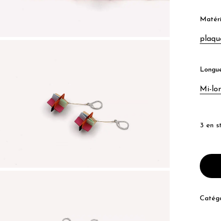
Matér
plaqu
Longu
Mi-lo
3 en s
Catégo