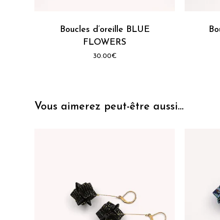
produit
produit
a
a
plusieurs
Boucles d’oreille BLUE
plusieur
Bo
variations.
variation
FLOWERS
Les
Les
30.00
€
options
options
peuvent
peuvent
être
être
choisies
choisies
Vous aimerez peut-être aussi…
sur
sur
la
la
page
page
du
du
produit
produit