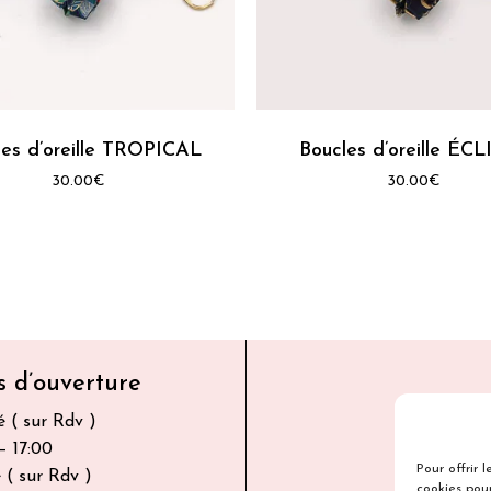
Ce
produit
a
s
les d’oreille TROPICAL
plusieurs
Boucles d’oreille ÉC
s.
variations.
30.00
€
30.00
€
Les
options
peuvent
être
choisies
sur
la
s d’ouverture
page
 ( sur Rdv )
du
– 17:00
produit
Pour offrir 
 ( sur Rdv )
cookies pour