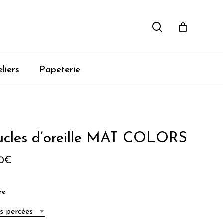
rechercher
liers
Papeterie
ucles d’oreille MAT COLORS
0
€
re
es percées