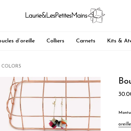
ucles d’oreille
Colliers
Carnets
Kits & Ate
AT COLORS
Bo
30.0
Montu
oreill