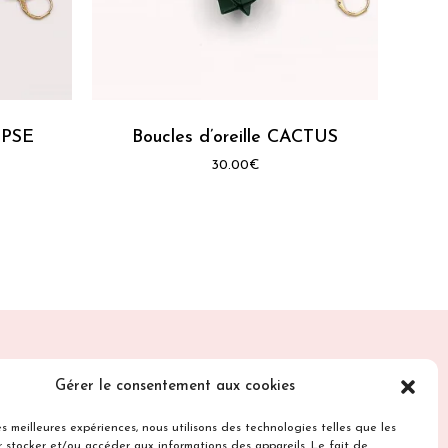
Ce
produit
a
LIPSE
plusieurs
Boucles d’oreille CACTUS
variations.
30.00
€
Les
options
peuvent
être
choisies
sur
la
page
du
Gérer le consentement aux cookies
produit
Suivez-nous sur
les meilleures expériences, nous utilisons des technologies telles que les
 stocker et/ou accéder aux informations des appareils. Le fait de