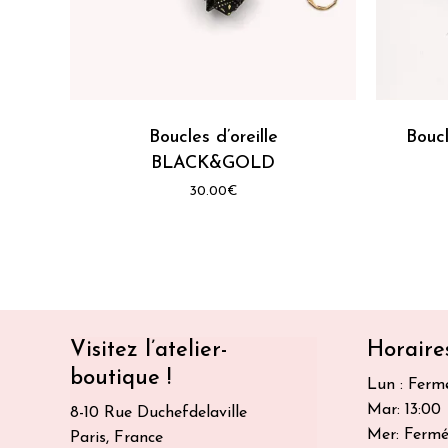
Ce
Ce
produit
produit
a
a
plusieurs
Boucles d’oreille
plusieur
Bouc
variations.
variation
BLACK&GOLD
Les
Les
30.00
€
options
options
peuvent
peuvent
être
être
choisies
choisies
sur
sur
la
la
Visitez l’atelier-
Horaire
page
page
boutique !
Lun : Fermé
du
du
Mar: 13:00 
produit
produit
8-10 Rue Duchefdelaville
Mer: Fermé
Paris, France