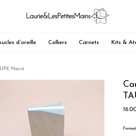
ucles d’oreille
Colliers
Carnets
Kits & Ate
TAUPE Nacré
Car
TA
16.0
Forma