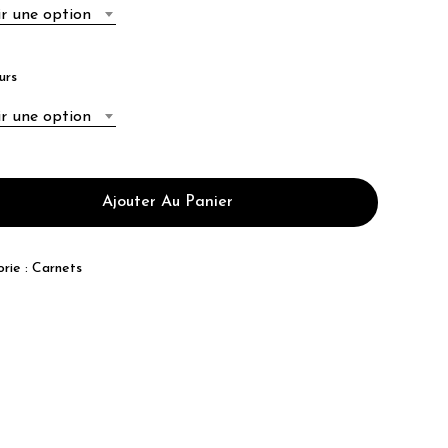
16.00€
ir une option
à
35.00€
urs
ir une option
Ajouter Au Panier
rie :
Carnets