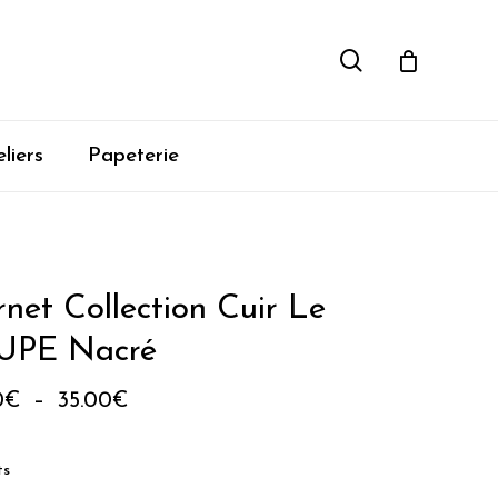
rechercher
liers
Papeterie
net Collection Cuir Le
UPE Nacré
Plage
0
€
–
35.00
€
de
prix :
ts