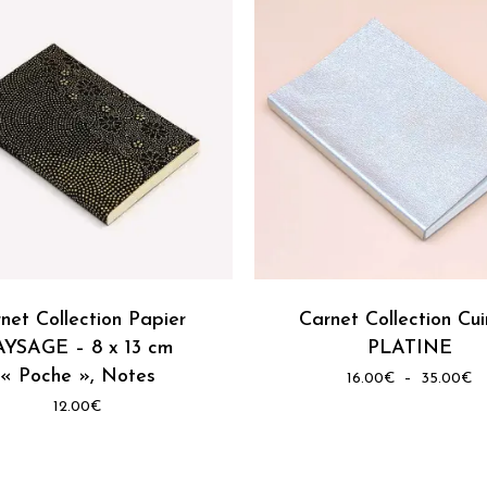
du
produit
Ce
produit
a
net Collection Papier
plusieurs
Carnet Collection Cui
variations.
AYSAGE – 8 x 13 cm
PLATINE
Les
« Poche », Notes
Pl
16.00
€
–
35.00
€
d
options
12.00
€
pr
peuvent
1
être
à
3
choisies