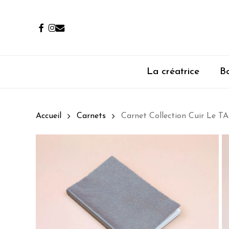
Passer
au
facebook
instagram
email
contenu
principal
La créatrice
Bo
Accueil
Carnets
Carnet Collection Cuir Le 