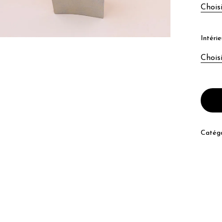
Chois
Intérie
Chois
Catégo