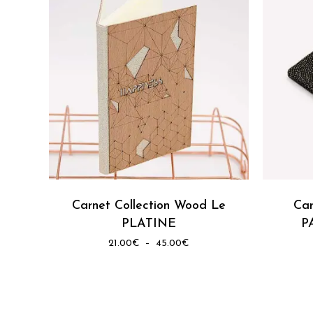
du
du
produit
produit
Ce
produit
a
plusieurs
Carnet Collection Wood Le
Car
variations.
PLATINE
P
Les
Plage
21.00
€
–
45.00
€
de
options
prix :
peuvent
21.00€
être
à
45.00€
choisies