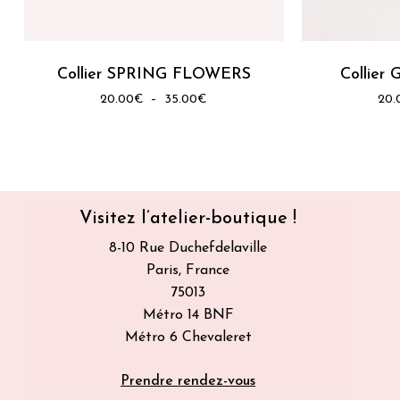
Collier SPRING FLOWERS
Collie
Plage
20.00
€
–
35.00
€
20.
de
prix :
20.00€
à
35.00€
Visitez l’atelier-boutique !
8-10 Rue Duchefdelaville
Paris, France
75013
Métro 14 BNF
Métro 6 Chevaleret
Prendre rendez-vous