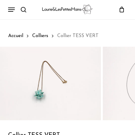
Passer
Menu
au
rechercher
contenu
principal
Accueil
Colliers
Collier TESS VERT