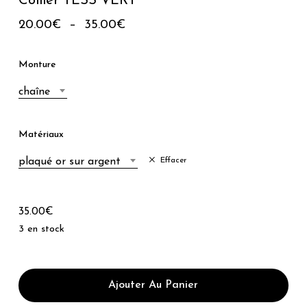
Collier TESS VERT
Plage
20.00
€
–
35.00
€
de
prix :
Monture
20.00€
chaîne
à
35.00€
Matériaux
plaqué or sur argent
Effacer
35.00
€
3 en stock
Ajouter Au Panier