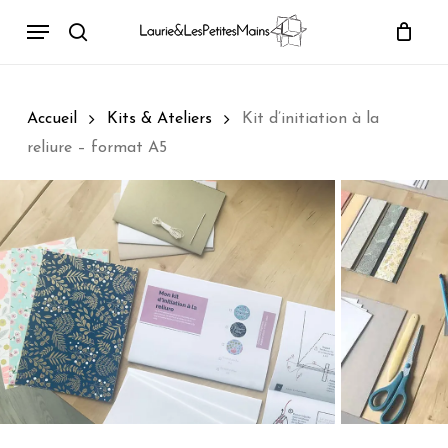
Passer
Menu
au
rechercher
contenu
principal
Accueil
Kits & Ateliers
Kit d’initiation à la
reliure – format A5