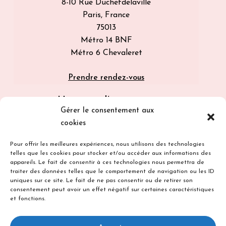
8-10 Rue Duchefdelaville
Paris, France
75013
Métro 14 BNF
Métro 6 Chevaleret
Prendre rendez-vous
Horaires d’ouverture
Gérer le consentement aux
Lun : Fermé ( sur Rdv )
cookies
Mar: 13:00 – 17:00
Mer: Fermé ( sur Rdv )
Pour offrir les meilleures expériences, nous utilisons des technologies
telles que les cookies pour stocker et/ou accéder aux informations des
Jeu: 13:00 – 17:00
appareils. Le fait de consentir à ces technologies nous permettra de
Ven: 14:00 – 18:00
traiter des données telles que le comportement de navigation ou les ID
Sam: 14:00 – 18:00
uniques sur ce site. Le fait de ne pas consentir ou de retirer son
consentement peut avoir un effet négatif sur certaines caractéristiques
Dim: Fermé
et fonctions.
Suivez-nous sur